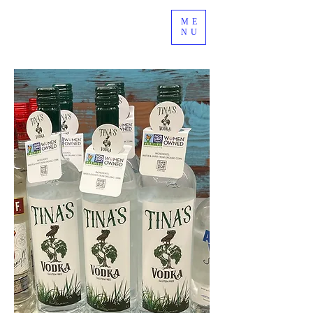
ME
NU